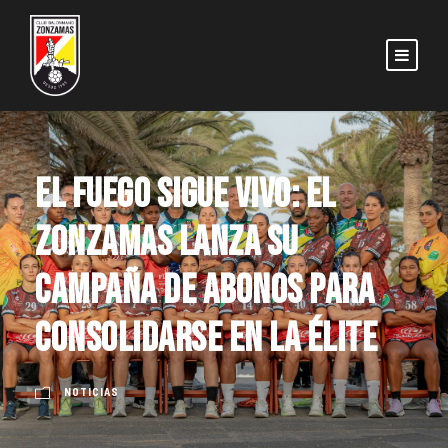
El fuego sigue vivo: el
Zonzamas lanza su
campaña de abonos para
consolidarse en la élite
NOTICIAS