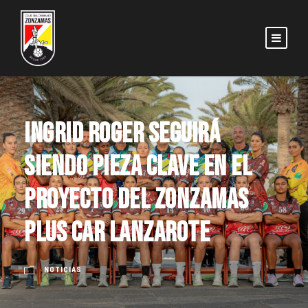
Ingrid Roger seguirá
siendo pieza clave en el
proyecto del Zonzamas
Plus Car Lanzarote
NOTICIAS