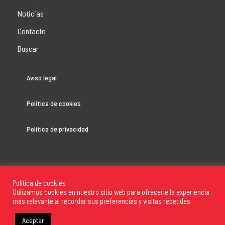
Noticias
Contacto
Buscar
Aviso legal
Política de cookies
Política de privacidad
Política de cookies
Utilizamos cookies en nuestro sitio web para ofrecerle la experiencia
más relevante al recordar sus preferencias y visitas repetidas.
Copyright 2022 Club Balonmano Zonzamas, Todos los
derechos reservados
Aceptar