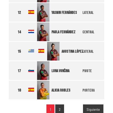
Yasmin Fernándes
12
Lateral
Paula Fernández
14
Central
Agustina López
15
Lateral
Luna Vončina
17
Pivote
Alicia Robles
18
Portera
1
2
Siguiente