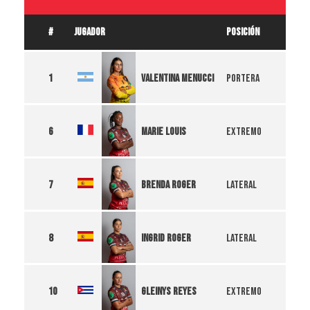
#
JUGADOR
POSICIÓN
Valentina Menucci
1
Portera
Marie Louis
6
Extremo
Brenda Roger
7
Lateral
Ingrid Roger
8
Lateral
Gleinys Reyes
10
Extremo